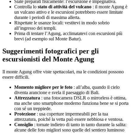
Siate preparati fisicamente: l’escursione è impegnativa.
Controlla lo
stato di attività del vulcano
: il monte Agung è
un vulcano attivo e le escursioni potrebbero essere limitate
durante i periodi di massima allerta.
Rispettate le usanze locali: vestitevi in ​​modo sobrio
all’ingresso dei templi.
Prima di tentare l’Agung, acclimatatevi con escursioni più
brevi (ad esempio sul Monte Batur).
Suggerimenti fotografici per gli
escursionisti del Monte Agung
Il monte Agung offre viste spettacolari, ma le condizioni possono
essere difficili.
Momento migliore per le foto
: all’alba, quando il cielo
diventa arancione e svela il paesaggio di Bali.
Attrezzatura
: una fotocamera DSLR o mirrorless è ottima,
ma anche uno smartphone moderno funziona bene se si porta
con sé un treppiede.
Protezione
: usa coperture impermeabili per la tua
attrezzatura, poiché la vetta può essere nebbiosa e ventosa.
Consiglio
: tornate indietro di tanto in tanto durante la salita:
alcune delle foto migliori sono quelle del sentiero luminoso