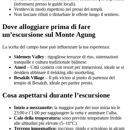
(informarsi presso le guide locali).
Vestitevi in ​​modo rispettoso nei pressi dei templi.
Non lasciare rifiuti o disturbare le offerte lungo il sentiero.
Dove alloggiare prima di fare
un’escursione sul Monte Agung
La scelta del campo base può influenzare la tua esperienza:
Sidemen Valley
: rigogliose terrazze di riso, sistemazioni
tranquille e cultura tradizionale balinese.
Amed
– Città costiera con resort per immersioni, ideale se si
desidera abbinare il trekking allo snorkeling.
Besakih Village
– Il più vicino al punto di partenza del
tempio di Besakih, ideale per partire presto.
Cosa aspettarsi durante l’escursione
Inizio a mezzanotte:
la maggior parte dei tour inizia tra le
23:00 e l’1:00 per raggiungere la vetta e ammirare l’alba.
Calo della temperatura:
sono previste temperature fredde
alle altitudini più elevate (5–10°C).
Terreno impegnativo:
roccioso, ripido e scivoloso in alcuni