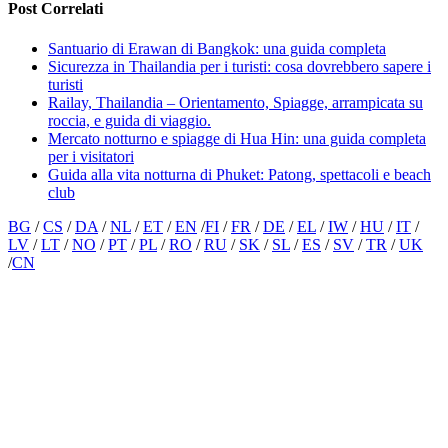
Post Correlati
Santuario di Erawan di Bangkok: una guida completa
Sicurezza in Thailandia per i turisti: cosa dovrebbero sapere i
turisti
Railay, Thailandia – Orientamento, Spiagge, arrampicata su
roccia, e guida di viaggio.
Mercato notturno e spiagge di Hua Hin: una guida completa
per i visitatori
Guida alla vita notturna di Phuket: Patong, spettacoli e beach
club
BG
/
CS
/
DA
/
NL
/
ET
/
EN
/
FI
/
FR
/
DE
/
EL
/
IW
/
HU
/
IT
/
LV
/
LT
/
NO
/
PT
/
PL
/
RO
/
RU
/
SK
/
SL
/
ES
/
SV
/
TR
/
UK
/
CN