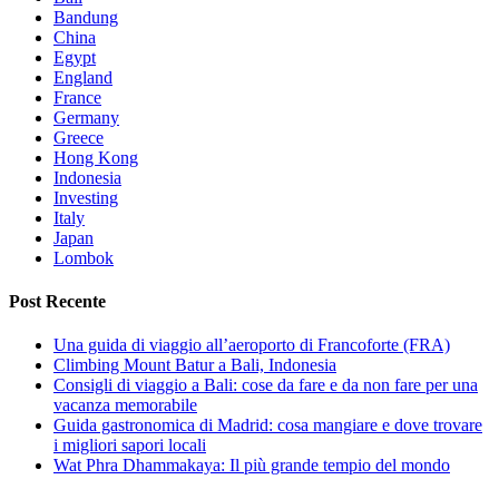
Bandung
China
Egypt
England
France
Germany
Greece
Hong Kong
Indonesia
Investing
Italy
Japan
Lombok
Post Recente
Una guida di viaggio all’aeroporto di Francoforte (FRA)
Climbing Mount Batur a Bali, Indonesia
Consigli di viaggio a Bali: cose da fare e da non fare per una
vacanza memorabile
Guida gastronomica di Madrid: cosa mangiare e dove trovare
i migliori sapori locali
Wat Phra Dhammakaya: Il più grande tempio del mondo