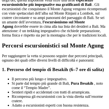
degli dei, questa imponente vetta offre una delle
esperienze
escursionistiche più impegnative ma gratificanti di Bali
. Gli
escursionisti che conquistano il Monte Agung vengono ricompensati
con viste spettacolari dell’alba sul Monte Rinjani a Lombok, sul
cratere circostante e su ampi panorami del paesaggio di Bali. Se sei
un amante dell’avventura,
l’escursionismo sul Monte
Agung
dovrebbe essere in cima alla tua lista dei desideri a Bali. Ma
attenzione: è un trekking impegnativo che richiede preparazione,
forma fisica e rispetto sia per la montagna che per le tradizioni locali.
Percorsi escursionistici sul Monte Agung
Per raggiungere la vetta si possono seguire due percorsi principali,
ognuno dei quali offre diversi livelli di difficoltà e panorami:
1.
Percorso del tempio di Besakih (6–7 ore di salita)
Il percorso più lungo e impegnativo.
Si parte dal tempio più grande di Bali,
Pura Besakih
, noto
come il “Tempio Madre”.
Sentieri ripidi e accidentati con tratti di arrampicata.
Ricompensa gli escursionisti con la vista diretta sull’enorme
cratere.
Adatto a escursionisti esperti con buona resistenza.