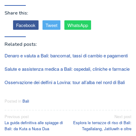
Share this:
Facebook
Tweet
WhatsApp
Related posts:
Denaro e valuta a Bali: bancomat, tassi di cambio e pagamenti
Salute e assistenza medica a Bali: ospedali, cliniche e farmacie
Osservazione dei delfini a Lovina: tour all’alba nel nord di Bali
Posted in
Bali
Post
Previous post
Next post
La guida definitiva alle spiagge di
Esplora le terrazze di riso di Bali:
navigation
Bali: da Kuta a Nusa Dua
Tegallalang, Jatiluwih e oltre