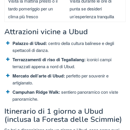
Visita la mattina presto o il
Visita durante le ore di
tardo pomeriggio per un
punta se desideri
clima più fresco
un’esperienza tranquilla
Attrazioni vicine a Ubud
Palazzo di Ubud:
centro della cultura balinese e degli
spettacoli di danza.
Terrazzamenti di riso di Tegallalang:
iconici campi
terrazzati appena a nord di Ubud.
Mercato dell’arte di Ubud:
perfetto per souvenir e
artigianato.
Campuhan Ridge Walk:
sentiero panoramico con viste
panoramiche.
Itinerario di 1 giorno a Ubud
(inclusa la Foresta delle Scimmie)
Se hai a disposizione solo un giorno a Ubud, ecco come puoi