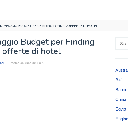
 DI VIAGGIO BUDGET PER FINDING LONDRA OFFERTE DI HOTEL
aggio Budget per Finding
Searc
for:
offerte di hotel
hal
Posted on
June 30, 2020
Austra
Bali
Bandu
China
Egypt
Engla