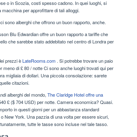
se o in Scozia, costi spesso cadono. In quei luoghi, si
macchina per approfittare di tali alloggi.
, ci sono alberghi che offrono un buon rapporto, anche.
isson Blu Edwardian offre un buon rapporto a tariffe che
lo che sarebbe stato addebitato nel centro di Londra per
dei prezzi è
LateRooms.com
. Si potrebbe trovare un paio
per meno di £ 80 / notte Ci sono anche luoghi trovati qui per
tura migliaia di dollari. Una piccola consolazione: sarete
quelle citazioni.
andi alberghi del mondo,
The Claridge Hotel offre una
540 £ ($ 704 USD) per notte. Camera economica? Quasi.
mporto in questi giorni per un abbastanza standard
i o New York. Una pazzia di una volta per essere sicuri,
tunatamente, tutte le tasse sono incluse nel tale tasso.
asa