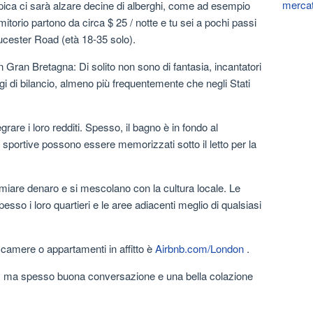
mercat
pica ci sarà alzare decine di alberghi, come ad esempio
rmitorio partono da circa $ 25 / notte e tu sei a pochi passi
oucester Road (età 18-35 solo).
 Gran Bretagna: Di solito non sono di fantasia, incantatori
gi di bilancio, almeno più frequentemente che negli Stati
grare i loro redditi. Spesso, il bagno è in fondo al
e sportive possono essere memorizzati sotto il letto per la
armiare denaro e si mescolano con la cultura locale. Le
so i loro quartieri e le aree adiacenti meglio di qualsiasi
 camere o appartamenti in affitto è
Airbnb.com/London
.
a, ma spesso buona conversazione e una bella colazione