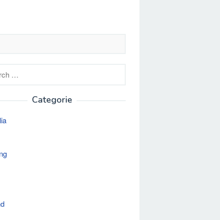
h
Categorie
lia
ng
nd