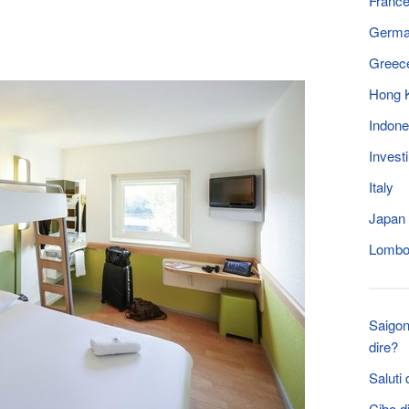
Franc
Germ
Greec
Hong 
Indone
Invest
Italy
Japan
Lomb
Saigon
dire?
Saluti
Cibo d