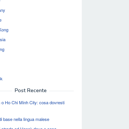
e
any
e
Kong
sia
ing
ok
Post Recente
 o Ho Chi Minh City: cosa dovresti
 di base nella lingua malese
i strada ad Hanoi: dove e cosa