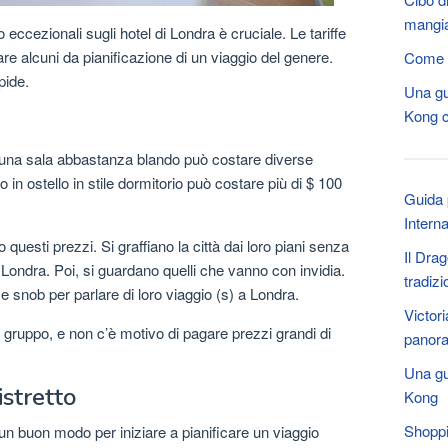
mangia
o eccezionali sugli hotel di Londra è cruciale. Le tariffe
e alcuni da pianificazione di un viaggio del genere.
Come r
pide.
Una gu
Kong c
, una sala abbastanza blando può costare diverse
to in ostello in stile dormitorio può costare più di $ 100
Guida p
Interna
uesti prezzi. Si graffiano la città dai loro piani senza
Il Dra
ondra. Poi, si guardano quelli che vanno con invidia.
tradiz
snob per parlare di loro viaggio (s) a Londra.
Victor
 gruppo, e non c’è motivo di pagare prezzi grandi di
panor
Una gu
stretto
Kong
Shoppi
n buon modo per iniziare a pianificare un viaggio