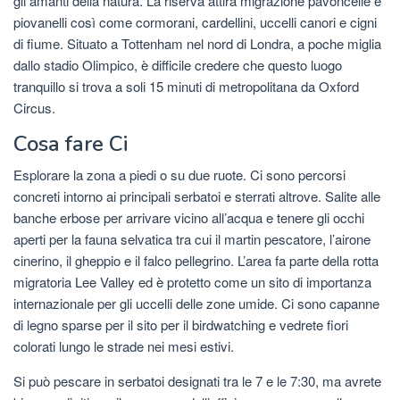
gli amanti della natura. La riserva attira migrazione pavoncelle e
piovanelli così come cormorani, cardellini, uccelli canori e cigni
di fiume. Situato a Tottenham nel nord di Londra, a poche miglia
dallo stadio Olimpico, è difficile credere che questo luogo
tranquillo si trova a soli 15 minuti di metropolitana da Oxford
Circus.
Cosa fare Ci
Esplorare la zona a piedi o su due ruote. Ci sono percorsi
concreti intorno ai principali serbatoi e sterrati altrove. Salite alle
banche erbose per arrivare vicino all’acqua e tenere gli occhi
aperti per la fauna selvatica tra cui il martin pescatore, l’airone
cinerino, il gheppio e il falco pellegrino. L’area fa parte della rotta
migratoria Lee Valley ed è protetto come un sito di importanza
internazionale per gli uccelli delle zone umide. Ci sono capanne
di legno sparse per il sito per il birdwatching e vedrete fiori
colorati lungo le strade nei mesi estivi.
Si può pescare in serbatoi designati tra le 7 e le 7:30, ma avrete