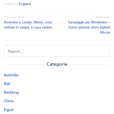
Posted in
England
Post
Previous post
Next post
Dicembre a Londra: Meteo, cosa
Campeggio per Wimbledon –
navigation
mettere in valigia, e cosa vedere
Come ottenere ultimi biglietti
Minute
Search
for:
Categorie
Australia
Bali
Bandung
China
Egypt