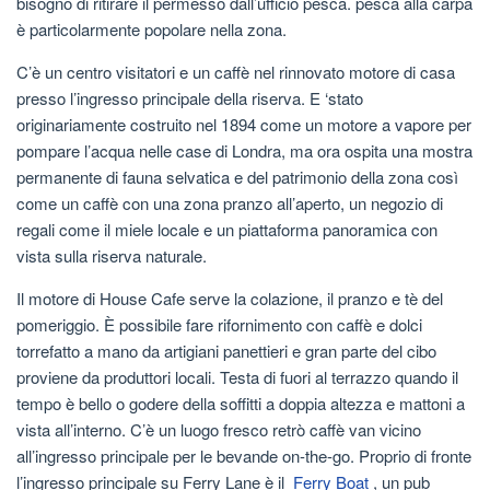
bisogno di ritirare il permesso dall’ufficio pesca. pesca alla carpa
è particolarmente popolare nella zona.
C’è un centro visitatori e un caffè nel rinnovato motore di casa
presso l’ingresso principale della riserva. E ‘stato
originariamente costruito nel 1894 come un motore a vapore per
pompare l’acqua nelle case di Londra, ma ora ospita una mostra
permanente di fauna selvatica e del patrimonio della zona così
come un caffè con una zona pranzo all’aperto, un negozio di
regali come il miele locale e un piattaforma panoramica con
vista sulla riserva naturale.
Il motore di House Cafe serve la colazione, il pranzo e tè del
pomeriggio. È possibile fare rifornimento con caffè e dolci
torrefatto a mano da artigiani panettieri e gran parte del cibo
proviene da produttori locali. Testa di fuori al terrazzo quando il
tempo è bello o godere della soffitti a doppia altezza e mattoni a
vista all’interno. C’è un luogo fresco retrò caffè van vicino
all’ingresso principale per le bevande on-the-go. Proprio di fronte
l’ingresso principale su Ferry Lane è il
Ferry Boat
, un pub