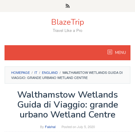
Skip
to
content
BlazeTrip
Travel Like a Pro
MENU
HOMEPAGE
/
IT
/
ENGLAND
/
WALTHAMSTOW WETLANDS GUIDA DI
VIAGGIO: GRANDE URBANO WETLAND CENTRE
Walthamstow Wetlands
Guida di Viaggio: grande
urbano Wetland Centre
By
Faishal
Posted on
July 5, 2020