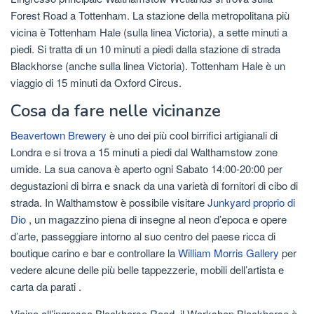
Forest Road a Tottenham. La stazione della metropolitana più
vicina è Tottenham Hale (sulla linea Victoria), a sette minuti a
piedi. Si tratta di un 10 minuti a piedi dalla stazione di strada
Blackhorse (anche sulla linea Victoria). Tottenham Hale è un
viaggio di 15 minuti da Oxford Circus.
Cosa da fare nelle vicinanze
Beavertown Brewery
è uno dei più cool birrifici artigianali di
Londra e si trova a 15 minuti a piedi dal Walthamstow zone
umide. La sua canova è aperto ogni Sabato 14:00-20:00 per
degustazioni di birra e snack da una varietà di fornitori di cibo di
strada. In Walthamstow è possibile visitare
Junkyard proprio di
Dio
, un magazzino piena di insegne al neon d’epoca e opere
d’arte, passeggiare intorno al suo centro del paese ricca di
boutique carino e bar e controllare la
William Morris Gallery
per
vedere alcune delle più belle tappezzerie, mobili dell’artista e
carta da parati .
Vicino all’ingresso Blackhorse Road, il Workshop Blackhorse è