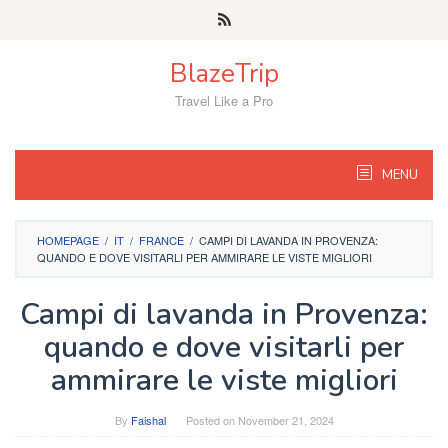
Skip
to
content
BlazeTrip
Travel Like a Pro
MENU
HOMEPAGE
/
IT
/
FRANCE
/
CAMPI DI LAVANDA IN PROVENZA:
QUANDO E DOVE VISITARLI PER AMMIRARE LE VISTE MIGLIORI
Campi di lavanda in Provenza:
quando e dove visitarli per
ammirare le viste migliori
By
Faishal
Posted on
November 21, 2024