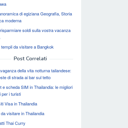
awa
noramica di egiziana Geografia, Storia
tica moderna
isparmiare soldi sulla vostra vacanza
a
8 templi da visitare a Bangkok
Post Correlati
avaganza della vita notturna tailandese:
este di strada ai bar sul tetto
t e scheda SIM in Thailandia: le migliori
 per i turisti
ti Visa in Thailandia
da visitare in Thailandia
atti Thai Curry