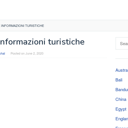
 INFORMAZIONI TURISTICHE
nformazioni turistiche
Searc
for:
shal
Posted on
June 2, 2020
Austra
Bali
Bandu
China
Egypt
Engla