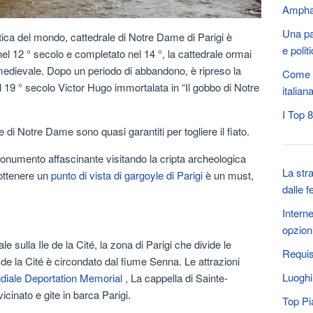
Amph
Una pa
tica del mondo, cattedrale di Notre Dame di Parigi è
e poli
el 12 ° secolo e completato nel 14 °, la cattedrale ormai
gi medievale. Dopo un periodo di abbandono, è ripreso la
Come r
l 19 ° secolo Victor Hugo immortalata in “Il gobbo di Notre
italian
I Top 
e di Notre Dame sono quasi garantiti per togliere il fiato.
monumento affascinante visitando la cripta archeologica
La str
 ottenere un
punto di vista di gargoyle di Parigi
è un must,
dalle f
Interne
opzioni
le sulla Ile de la Cité, la zona di Parigi che divide le
Requisi
le de la Cité è circondato dal fiume Senna. Le attrazioni
Luoghi 
iale Deportation Memorial
, La cappella di Sainte-
 vicinato e gite in barca Parigi.
Top Pi