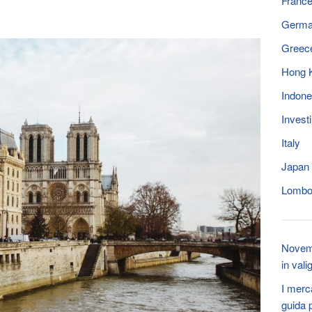
Franc
Germ
Greec
Hong 
Indone
Invest
Italy
Japan
Lomb
Novemb
in vali
I merca
guida 