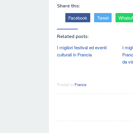
Share this:
Facebook
Tweet
Whats
Related posts:
I migliori festival ed eventi
I migl
culturali in Francia
Franc
da vi
Posted in
France
Post
navigation