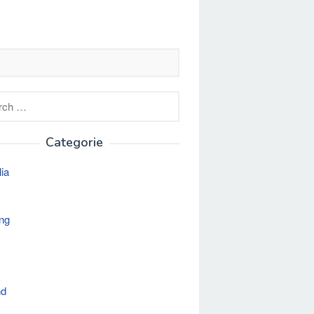
h
Categorie
lia
ng
nd