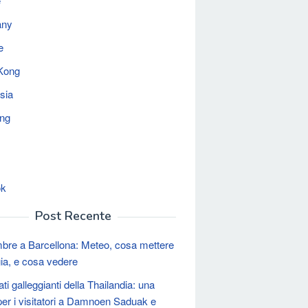
e
any
e
Kong
sia
ing
ok
Post Recente
re a Barcellona: Meteo, cosa mettere
gia, e cosa vedere
ti galleggianti della Thailandia: una
per i visitatori a Damnoen Saduak e