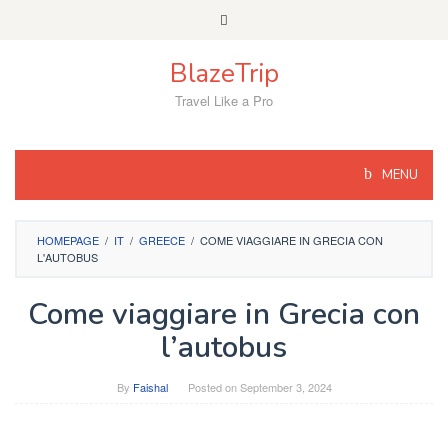
Skip
to
content
BlazeTrip
Travel Like a Pro
MENU
HOMEPAGE
/
IT
/
GREECE
/
COME VIAGGIARE IN GRECIA CON
L'AUTOBUS
Come viaggiare in Grecia con
l’autobus
By
Faishal
Posted on
September 3, 2024