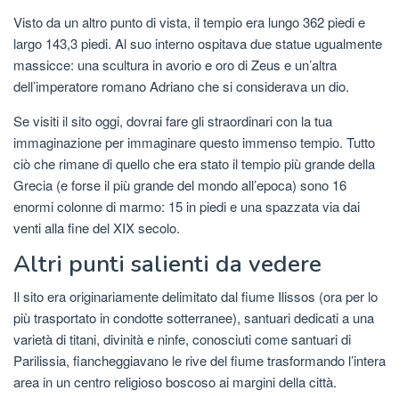
Visto da un altro punto di vista, il tempio era lungo 362 piedi e
largo 143,3 piedi. Al suo interno ospitava due statue ugualmente
massicce: una scultura in avorio e oro di Zeus e un’altra
dell’imperatore romano Adriano che si considerava un dio.
Se visiti il ​​sito oggi, dovrai fare gli straordinari con la tua
immaginazione per immaginare questo immenso tempio. Tutto
ciò che rimane di quello che era stato il tempio più grande della
Grecia (e forse il più grande del mondo all’epoca) sono 16
enormi colonne di marmo: 15 in piedi e una spazzata via dai
venti alla fine del XIX secolo.
Altri punti salienti da vedere
Il sito era originariamente delimitato dal fiume Ilissos (ora per lo
più trasportato in condotte sotterranee), santuari dedicati a una
varietà di titani, divinità e ninfe, conosciuti come santuari di
Parilissia, fiancheggiavano le rive del fiume trasformando l’intera
area in un centro religioso boscoso ai margini della città.