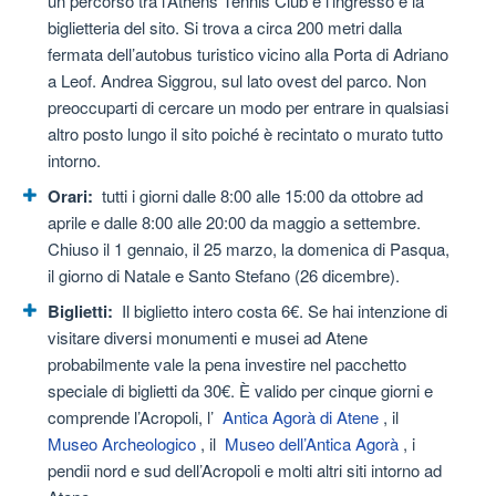
un percorso tra l’Athens Tennis Club e l’ingresso e la
biglietteria del sito. Si trova a circa 200 metri dalla
fermata dell’autobus turistico vicino alla Porta di Adriano
a Leof. Andrea Siggrou, sul lato ovest del parco. Non
preoccuparti di cercare un modo per entrare in qualsiasi
altro posto lungo il sito poiché è recintato o murato tutto
intorno.
Orari:
tutti i giorni dalle 8:00 alle 15:00 da ottobre ad
aprile e dalle 8:00 alle 20:00 da maggio a settembre.
Chiuso il 1 gennaio, il 25 marzo, la domenica di Pasqua,
il giorno di Natale e Santo Stefano (26 dicembre).
Biglietti:
Il biglietto intero costa 6€. Se hai intenzione di
visitare diversi monumenti e musei ad Atene
probabilmente vale la pena investire nel pacchetto
speciale di biglietti da 30€. È valido per cinque giorni e
comprende l’Acropoli, l’
Antica Agorà di Atene
, il
Museo Archeologico
, il
Museo dell’Antica Agorà
, i
pendii nord e sud dell’Acropoli e molti altri siti intorno ad