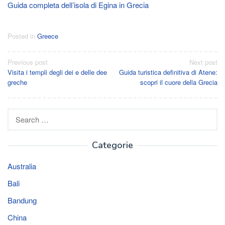
Guida completa dell’isola di Egina in Grecia
Posted in
Greece
Post
Previous post
Next post
Visita i templi degli dei e delle dee
Guida turistica definitiva di Atene:
navigation
greche
scopri il cuore della Grecia
Search
for:
Categorie
Australia
Bali
Bandung
China