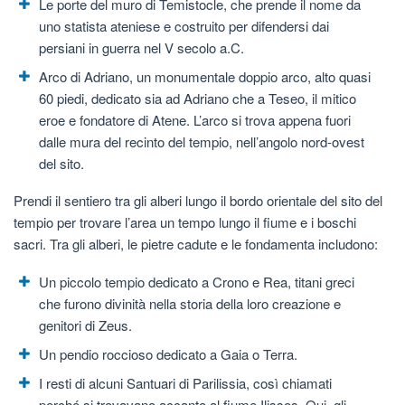
Le porte del muro di Temistocle, che prende il nome da
uno statista ateniese e costruito per difendersi dai
persiani in guerra nel V secolo a.C.
Arco di Adriano, un monumentale doppio arco, alto quasi
60 piedi, dedicato sia ad Adriano che a Teseo, il mitico
eroe e fondatore di Atene. L’arco si trova appena fuori
dalle mura del recinto del tempio, nell’angolo nord-ovest
del sito.
Prendi il sentiero tra gli alberi lungo il bordo orientale del sito del
tempio per trovare l’area un tempo lungo il fiume e i boschi
sacri. Tra gli alberi, le pietre cadute e le fondamenta includono:
Un piccolo tempio dedicato a Crono e Rea, titani greci
che furono divinità nella storia della loro creazione e
genitori di Zeus.
Un pendio roccioso dedicato a Gaia o Terra.
I resti di alcuni Santuari di Parilissia, così chiamati
perché si trovavano accanto al fiume Ilissos. Qui, gli