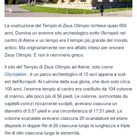
La costruzione del Tempio di Zeus Olimpio richiese quasi 650
anni. Domina un enorme sito archeologico sotto l’Acropoli nel
centro di Atene e un tempo era il tempio più grande del mondo
antico. Ma originariamente non era affatto inteso per onorare
Zeus Olimpio. E non è nemmeno greco.
Il sito del Tempio di Zeus Olimpio ad Atene, noto come
Olympeion
, è un parco archeologico di 15 acri appena a sud-
est dell’Acropoli. Al culmine della sua gloria, che durò solo circa
100 anni, l’enorme tempio al centro era costituito da 104 colonne
di marmo, alte poco più di 56 piedi. Le colonne, sormontate da
capitelli corinzi riccamente scolpiti, avevano ciascuna un
diametro di 5,57 piedi e una circonferenza di 17,51 piedi. Le
colonne scanalate avevano ciascuna 20 scanalature ed erano
disposte in doppie file di 20 ciascuna lungo la lunghezza e triple
file di otto ciascuna lungo le estremità.