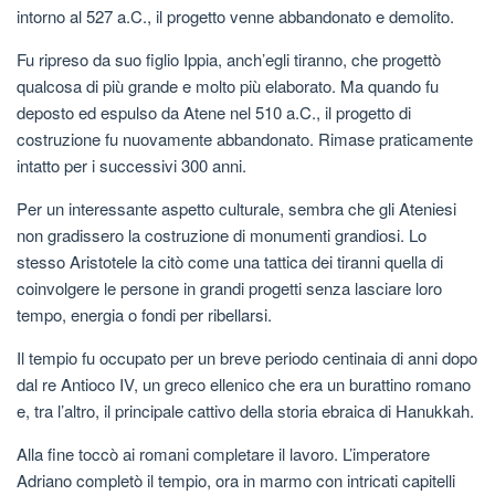
intorno al 527 a.C., il progetto venne abbandonato e demolito.
Fu ripreso da suo figlio Ippia, anch’egli tiranno, che progettò
qualcosa di più grande e molto più elaborato. Ma quando fu
deposto ed espulso da Atene nel 510 a.C., il progetto di
costruzione fu nuovamente abbandonato. Rimase praticamente
intatto per i successivi 300 anni.
Per un interessante aspetto culturale, sembra che gli Ateniesi
non gradissero la costruzione di monumenti grandiosi. Lo
stesso Aristotele la citò come una tattica dei tiranni quella di
coinvolgere le persone in grandi progetti senza lasciare loro
tempo, energia o fondi per ribellarsi.
Il tempio fu occupato per un breve periodo centinaia di anni dopo
dal re Antioco IV, un greco ellenico che era un burattino romano
e, tra l’altro, il principale cattivo della storia ebraica di Hanukkah.
Alla fine toccò ai romani completare il lavoro. L’imperatore
Adriano completò il tempio, ora in marmo con intricati capitelli