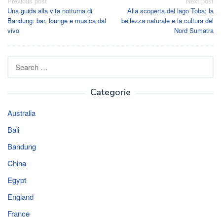
Post
Previous post
Next post
Una guida alla vita notturna di
Alla scoperta del lago Toba: la
navigation
Bandung: bar, lounge e musica dal
bellezza naturale e la cultura del
vivo
Nord Sumatra
Search
for:
Categorie
Australia
Bali
Bandung
China
Egypt
England
France