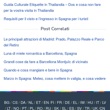
Guida Culturale Etiquette in Thailandia – Dos e cosa non fare
per la vostra visita in Thailandia
Requisiti per il visto e l’ingresso in Spagna per i turisti
Post Correlati
Le principali attrazioni di Madrid: Prado, Palazzo Reale e Parco
del Retiro
Luna di miele romantica a Barcellona, ​​Spagna
Grandi cose da fare a Barcellona Montjuïc di vicinato
Quando e cosa mangiare e bere in Spagna
Marzo in Spagna: Meteo, cosa mettere in valigia, e cosa vedere
BG
/
CS
/
DA
/
NL
/
ET
/
EN
/
FI
/
FR
/
DE
/
EL
/
IW
/
HU
/
IT
/
LV
/
LT
/
NO
/
PT
/
PL
/
RO
/
RU
/
SK
/
SL
/
ES
/
SV
/
TR
/
UK
/
CN