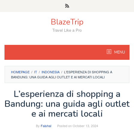
Skip
to
content
BlazeTrip
Travel Like a Pro
MENU
HOMEPAGE
/
IT
/
INDONESIA
/
L'ESPERIENZA DI SHOPPING A
BANDUNG: UNA GUIDA AGLI OUTLET E AI MERCATI LOCALI
L’esperienza di shopping a
Bandung: una guida agli outlet
e ai mercati locali
By
Faishal
Posted on
October 13, 2024