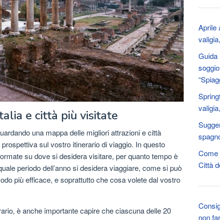
Aprile
valigi
Guida 
soggio
“Spiag
Spring
valigi
talia e città più visitate
Suggeri
guardando una mappa delle migliori attrazioni e città
spagnol
rospettiva sul vostro itinerario di viaggio. In questo
Come p
formate su dove si desidera visitare, per quanto tempo è
Città d
quale periodo dell’anno si desidera viaggiare, come si può
modo più efficace, e soprattutto che cosa volete dal vostro
Consigl
erario, è anche importante capire che ciascuna delle 20
non fa