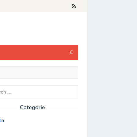
h
Categorie
lia