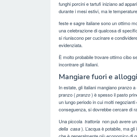
funghi porcini e tartufi iniziano ad appa
durante i mesi estivi, ma le temperature 
feste e sagre italiane sono un ottimo m
una celebrazione di qualcosa di specifico
si riuniscono per cucinare e condividere
evidenziata.
È molto probabile trovare ottimo cibo s
incontrare gli italiani.
Mangiare fuori e alloggi 
In estate, gli italiani mangiano pranzo a
pranzo (
pranzo
) è spesso il pasto prin
un lungo periodo in cui molti negozianti e 
conseguenza, si dovrebbe cercare di rag
Una piccola
trattoria
non può avere una 
della
casa
). L’acqua è potabile, ma gli 
che è generalmente più economico di que