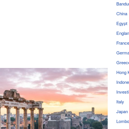
Bandu
China
Egypt
Engla
Franc
Germ
Greec
Hong 
Indone
Invest
Italy
Japan
Lomb