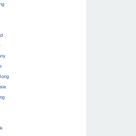
ng
nd
e
any
e
Kong
sia
ing
ok