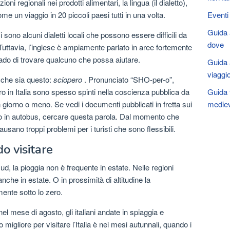
oni regionali nei prodotti alimentari, la lingua (il dialetto),
Eventi
come un viaggio in 20 piccoli paesi tutti in una volta.
Guida a
ci sono alcuni dialetti locali che possono essere difficili da
dove
 Tuttavia, l’inglese è ampiamente parlato in aree fortemente
rado di trovare qualcuno che possa aiutare.
Guida a
viaggio
, che sia questo:
sciopero
. Pronunciato “SHO-per-o”,
Guida t
ro in Italia sono spesso spinti nella coscienza pubblica da
mediev
 giorno o meno. Se vedi i documenti pubblicati in fretta sui
o o in autobus, cercare questa parola. Dal momento che
usano troppi problemi per i turisti che sono flessibili.
o visitare
ud, la pioggia non è frequente in estate. Nelle regioni
anche in estate. O in prossimità di altitudine la
nte sotto lo zero.
el mese di agosto, gli italiani andate in spiaggia e
igliore per visitare l’Italia è nei mesi autunnali, quando i