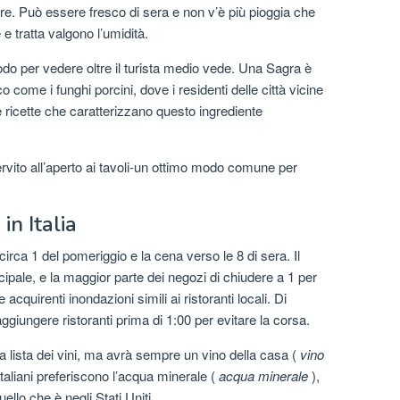
rire. Può essere fresco di sera e non v’è più pioggia che
e tratta valgono l’umidità.
odo per vedere oltre il turista medio vede. Una Sagra è
 come i funghi porcini, dove i residenti delle città vicine
 ricette che caratterizzano questo ingrediente
ervito all’aperto ai tavoli-un ottimo modo comune per
in Italia
 circa 1 del pomeriggio e la cena verso le 8 di sera. Il
cipale, e la maggior parte dei negozi di chiudere a 1 per
acquirenti inondazioni simili ai ristoranti locali. Di
giungere ristoranti prima di 1:00 per evitare la corsa.
lista dei vini, ma avrà sempre un vino della casa (
vino
italiani preferiscono l’acqua minerale (
acqua minerale
),
llo che è negli Stati Uniti.