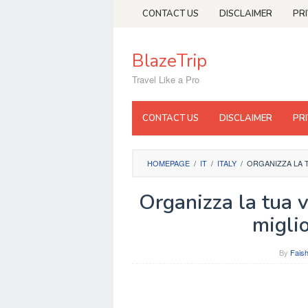
Skip
CONTACT US
DISCLAIMER
PR
to
content
BlazeTrip
Travel Like a Pro
CONTACT US
DISCLAIMER
PR
HOMEPAGE
/
IT
/
ITALY
/
ORGANIZZA LA T
Organizza la tua v
miglio
By
Faish