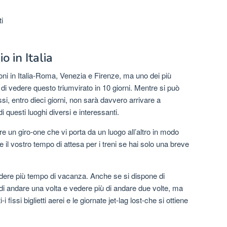
i
o in Italia
oni in Italia-Roma, Venezia e Firenze, ma uno dei più
 di vedere questo triumvirato in 10 giorni. Mentre si può
i, entro dieci giorni, non sarà davvero arrivare a
i questi luoghi diversi e interessanti.
e un giro-one che vi porta da un luogo all’altro in modo
e il vostro tempo di attesa per i treni se hai solo una breve
edere più tempo di vacanza. Anche se si dispone di
i andare una volta e vedere più di andare due volte, ma
fissi biglietti aerei e le giornate jet-lag lost-che si ottiene