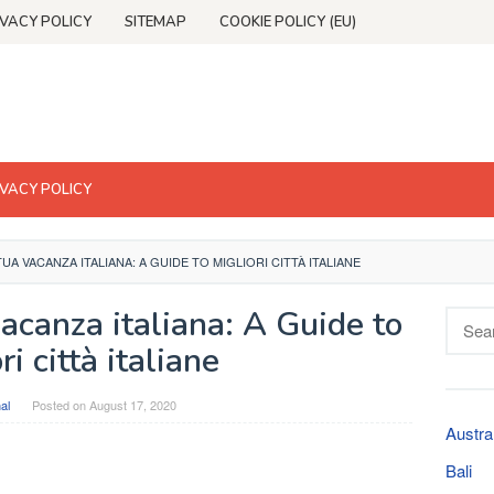
IVACY POLICY
SITEMAP
COOKIE POLICY (EU)
IVACY POLICY
UA VACANZA ITALIANA: A GUIDE TO MIGLIORI CITTÀ ITALIANE
acanza italiana: A Guide to
Searc
for:
ri città italiane
al
Posted on
August 17, 2020
Austra
Bali