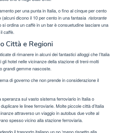
mento per una punta in Italia, o fino al cinque per cento
no (alcuni dicono il 10 per cento in una fantasia
ristorante
 si ordina un caffè in un bar è consuetudine lasciare una
l caffè.
o Città e Regioni
cate di rimanere in alcuni dei fantastici alloggi che l’Italia
 gli hotel nelle vicinanze della stazione di treni-molti
vero grandi gemme nascoste.
sistema di governo che non prende in considerazione il
a speranza sul vasto sistema ferroviario in Italia o
plicare le linee ferroviarie. Molte piccole città d’Italia
cinanze attraverso un viaggio in autobus due volte al
ovano spesso vicino alla stazione ferroviaria.
endo il trasporto italiano un po ‘meno rispetto alla