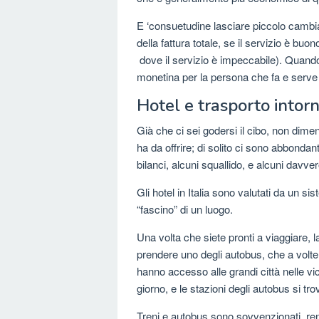
E ‘consuetudine lasciare piccolo cambia
della fattura totale, se il servizio è buo
dove il servizio è impeccabile). Quando
monetina per la persona che fa e serve i
Hotel e trasporto intorn
Già che ci sei godersi il cibo, non dimenti
ha da offrire; di solito ci sono abbondanti
bilanci, alcuni squallido, e alcuni dav
Gli hotel in Italia sono valutati da un 
“fascino” di un luogo.
Una volta che siete pronti a viaggiare, l
prendere uno degli autobus, che a volte du
hanno accesso alle grandi città nelle vi
giorno, e le stazioni degli autobus si tr
Treni e autobus sono sovvenzionati, rend