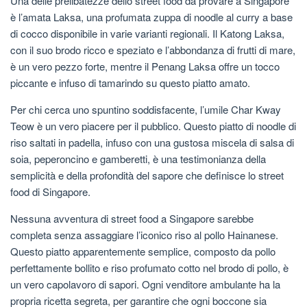
Una delle prelibatezze dello street food da provare a Singapore
è l’amata Laksa, una profumata zuppa di noodle al curry a base
di cocco disponibile in varie varianti regionali. Il Katong Laksa,
con il suo brodo ricco e speziato e l’abbondanza di frutti di mare,
è un vero pezzo forte, mentre il Penang Laksa offre un tocco
piccante e infuso di tamarindo su questo piatto amato.
Per chi cerca uno spuntino soddisfacente, l’umile Char Kway
Teow è un vero piacere per il pubblico. Questo piatto di noodle di
riso saltati in padella, infuso con una gustosa miscela di salsa di
soia, peperoncino e gamberetti, è una testimonianza della
semplicità e della profondità del sapore che definisce lo street
food di Singapore.
Nessuna avventura di street food a Singapore sarebbe
completa senza assaggiare l’iconico riso al pollo Hainanese.
Questo piatto apparentemente semplice, composto da pollo
perfettamente bollito e riso profumato cotto nel brodo di pollo, è
un vero capolavoro di sapori. Ogni venditore ambulante ha la
propria ricetta segreta, per garantire che ogni boccone sia