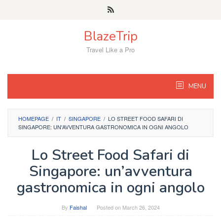
Skip
to
content
BlazeTrip
Travel Like a Pro
MENU
HOMEPAGE
/
IT
/
SINGAPORE
/
LO STREET FOOD SAFARI DI
SINGAPORE: UN'AVVENTURA GASTRONOMICA IN OGNI ANGOLO
Lo Street Food Safari di
Singapore: un’avventura
gastronomica in ogni angolo
By
Faishal
Posted on
March 26, 2024