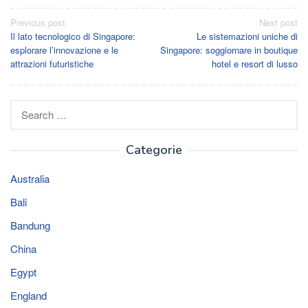
Post
Previous post
Next post
Il lato tecnologico di Singapore:
Le sistemazioni uniche di
navigation
esplorare l’innovazione e le
Singapore: soggiornare in boutique
attrazioni futuristiche
hotel e resort di lusso
Search
for:
Categorie
Australia
Bali
Bandung
China
Egypt
England