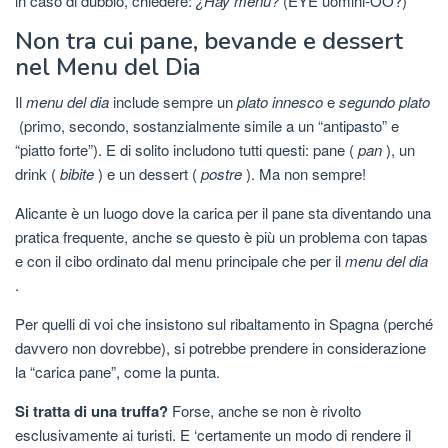
in caso di dubbio, chiedere:
¿Hay menu?
(EYE uomini-OO?)
Non tra cui pane, bevande e dessert
nel Menu del Dia
Il
menu del dia
include sempre un
plato innesco
e
segundo plato
(primo, secondo, sostanzialmente simile a un “antipasto” e
“piatto forte”). E di solito includono tutti questi: pane (
pan
), un
drink (
bibite
) e un dessert (
postre
). Ma non sempre!
Alicante è un luogo dove la carica per il pane sta diventando una
pratica frequente, anche se questo è più un problema con tapas
e con il cibo ordinato dal menu principale che per il
menu del dia
.
Per quelli di voi che insistono sul ribaltamento in Spagna (perché
davvero non dovrebbe), si potrebbe prendere in considerazione
la “carica pane”, come la punta.
Si tratta di una truffa?
Forse, anche se non è rivolto
esclusivamente ai turisti. E ‘certamente un modo di rendere il