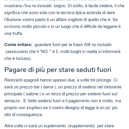
mostrano
l’iva no incluido
segno. Di solito, è facile vedere, il che
significa che sono solo con la tecnica tipica azienda di dare
l’illusione vostro pasto è un affare migliore di quello che è. Se
scrivono molto piccolo o in un luogo che è difficile da leggere è
una truffa.
Come evitare:
guardare fuori per la frase
IVA no incluido
(assicurarsi che il “NO ‘” è lì, molti luoghi in realtà vi informerà
che
è
incluso).
Pagare di più per stare seduti fuori
Ristoranti spagnoli hanno spesso due, a volte tre pricings. Ci
sarà un prezzo bar (
barra
), un prezzo di sedersi nel ristorante
principale (
salone
) e un terzo di prezzo per sedersi fuori sul
terrazzo
. E ‘bello sedersi fuori e il pagamento non è molto, ma
proprio non stupitevi se il vostro disegno di legge è un po’ più
alto di conseguenza.
Altre volte ci sarà un
suplemento
(supplemento)
per stare