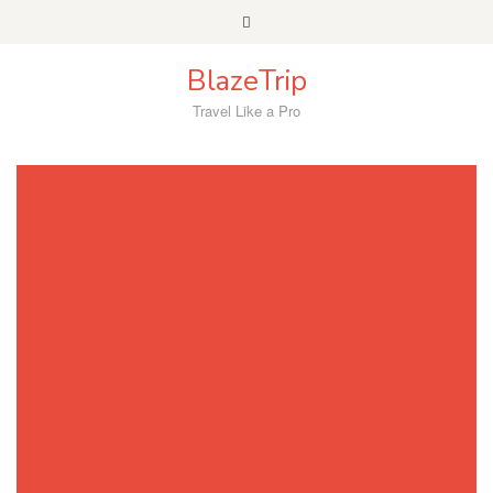
Skip
to
content
BlazeTrip
Travel Like a Pro