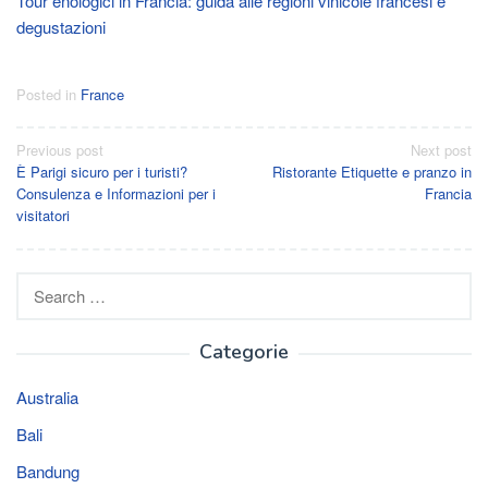
Tour enologici in Francia: guida alle regioni vinicole francesi e
degustazioni
Posted in
France
Post
Previous post
Next post
È Parigi sicuro per i turisti?
Ristorante Etiquette e pranzo in
navigation
Consulenza e Informazioni per i
Francia
visitatori
Search
for:
Categorie
Australia
Bali
Bandung