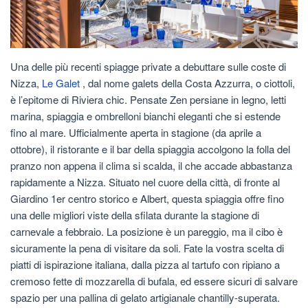
Una delle più recenti spiagge private a debuttare sulle coste di
Nizza,
Le Galet
, dal nome galets della Costa Azzurra, o ciottoli,
è l’epitome di Riviera chic. Pensate Zen persiane in legno, letti
marina, spiaggia e ombrelloni bianchi eleganti che si estende
fino al mare. Ufficialmente aperta in stagione (da aprile a
ottobre), il ristorante e il bar della spiaggia accolgono la folla del
pranzo non appena il clima si scalda, il che accade abbastanza
rapidamente a Nizza. Situato nel cuore della città, di fronte al
Giardino 1er centro storico e Albert, questa spiaggia offre fino
una delle migliori viste della sfilata durante la stagione di
carnevale a febbraio. La posizione è un pareggio, ma il cibo è
sicuramente la pena di visitare da soli. Fate la vostra scelta di
piatti di ispirazione italiana, dalla pizza al tartufo con ripiano a
cremoso fette di mozzarella di bufala, ed essere sicuri di salvare
spazio per una pallina di gelato artigianale chantilly-superata.