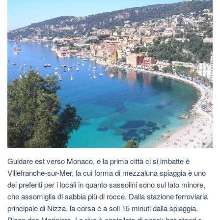
Guidare est verso Monaco, e la prima città ci si imbatte è
Villefranche-sur-Mer, la cui forma di mezzaluna spiaggia è uno
dei preferiti per i locali in quanto sassolini sono sul lato minore,
che assomiglia di sabbia più di rocce. Dalla stazione ferroviaria
principale di Nizza, la corsa è a soli 15 minuti dalla spiaggia,
Plage des Mariniers. La riva è costellata di snack bar stand e