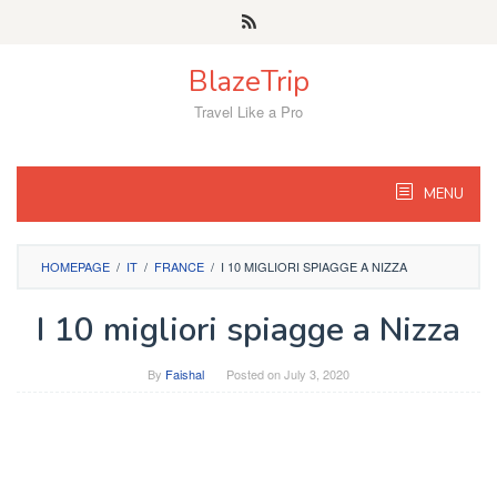
Skip
to
content
BlazeTrip
Travel Like a Pro
MENU
HOMEPAGE
/
IT
/
FRANCE
/
I 10 MIGLIORI SPIAGGE A NIZZA
I 10 migliori spiagge a Nizza
By
Faishal
Posted on
July 3, 2020