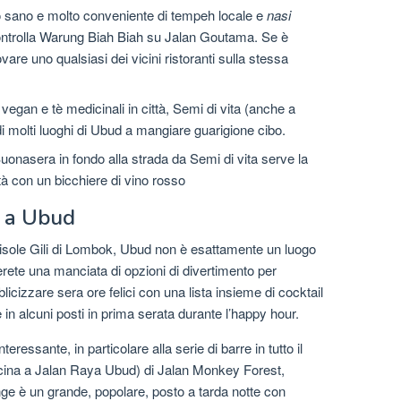
 sano e molto conveniente di tempeh locale e
nasi
controlla Warung Biah Biah su Jalan Goutama. Se è
re uno qualsiasi dei vicini ristoranti sulla stessa
 vegan e tè medicinali in città, Semi di vita (anche a
i molti luoghi di Ubud a mangiare guarigione cibo.
Buonasera in fondo alla strada da Semi di vita serve la
ttà con un bicchiere di vino rosso
a a Ubud
e isole Gili di Lombok, Ubud non è esattamente un luogo
erete una manciata di opzioni di divertimento per
bblicizzare sera ore felici con una lista insieme di cocktail
re in alcuni posti in prima serata durante l’happy hour.
eressante, in particolare alla serie di barre in tutto il
vicina a Jalan Raya Ubud) di Jalan Monkey Forest,
ge è un grande, popolare, posto a tarda notte con