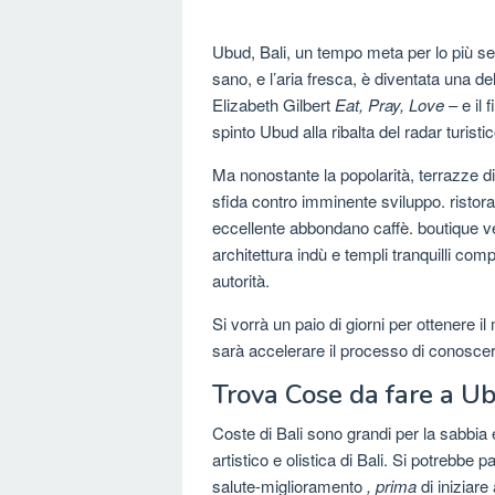
Ubud, Bali, un tempo meta per lo più sere
sano, e l’aria fresca, è diventata una del
Elizabeth Gilbert
Eat, Pray, Love
– e il
spinto Ubud alla ribalta del radar turistic
Ma nonostante la popolarità, terrazze di 
sfida contro imminente sviluppo. ristora
eccellente abbondano caffè. boutique vetr
architettura indù e templi tranquilli c
autorità.
Si vorrà un paio di giorni per ottenere
sarà accelerare il processo di conoscere
Trova Cose da fare a U
Coste di Bali sono grandi per la sabbia
artistico e olistica di Bali. Si potrebbe
salute-miglioramento
, prima
di iniziare 