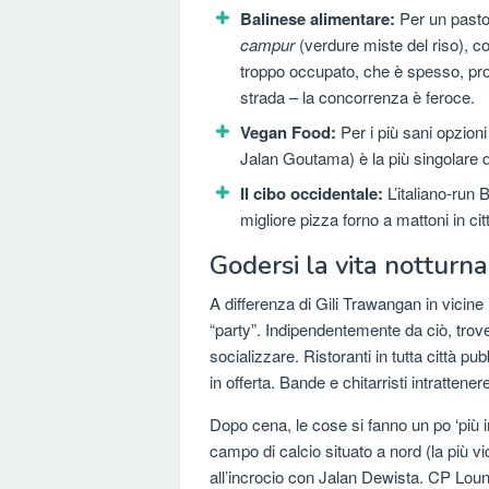
Balinese alimentare:
Per un pasto
campur
(verdure miste del riso), 
troppo occupato, che è spesso, prova
strada – la concorrenza è feroce.
Vegan Food:
Per i più sani opzioni
Jalan Goutama) è la più singolare d
Il cibo occidentale:
L’italiano-run 
migliore pizza forno a mattoni in ci
Godersi la vita notturn
A differenza di Gili Trawangan in vicin
“party”. Indipendentemente da ciò, trov
socializzare. Ristoranti in tutta città pu
in offerta. Bande e chitarristi intrattene
Dopo cena, le cose si fanno un po ‘più int
campo di calcio situato a nord (la più 
all’incrocio con Jalan Dewista. CP Loun