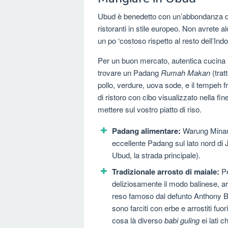
Ubud è benedetto con un’abbondanza di b
ristoranti in stile europeo. Non avrete 
un po ‘costoso rispetto al resto dell’Ind
Per un buon mercato, autentica cucina 
trovare un Padang
Rumah Makan
(trat
pollo, verdure, uova sode, e il tempeh f
di ristoro con cibo visualizzato nella f
mettere sul vostro piatto di riso.
Padang alimentare:
Warung Minang
eccellente Padang sul lato nord di 
Ubud, la strada principale).
Tradizionale arrosto di maiale:
Pe
deliziosamente il modo balinese, ar
reso famoso dal defunto Anthony Bou
sono farciti con erbe e arrostiti fuo
cosa là diverso
babi guling
ei lati 