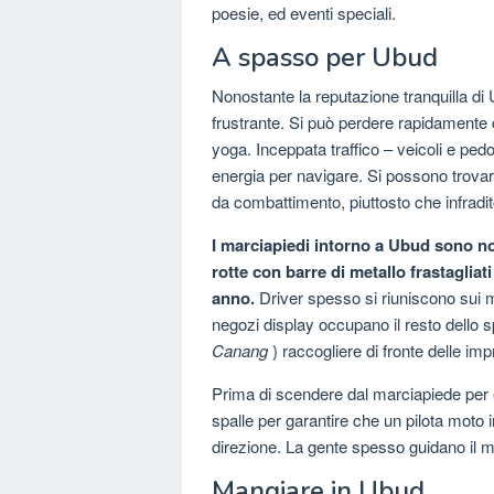
poesie, ed eventi speciali.
A spasso per Ubud
Nonostante la reputazione tranquilla d
frustrante. Si può perdere rapidamente 
yoga. Inceppata traffico – veicoli e ped
energia per navigare. Si possono trovar
da combattimento, piuttosto che infradit
I marciapiedi intorno a Ubud sono no
rotte con barre di metallo frastaglia
anno.
Driver spesso si riuniscono sui ma
negozi display occupano il resto dello sp
Canang
) raccogliere di fronte delle imp
Prima di scendere dal marciapiede per e
spalle per garantire che un pilota moto 
direzione. La gente spesso guidano il 
Mangiare in Ubud