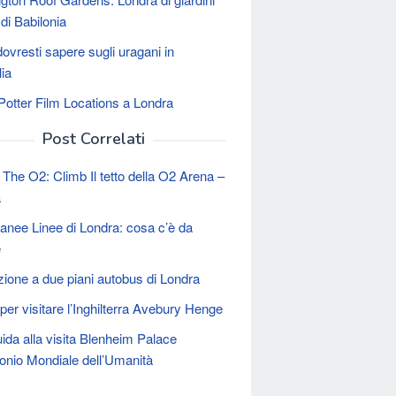
 di Babilonia
ovresti sapere sugli uragani in
lia
Potter Film Locations a Londra
Post Correlati
l The O2: Climb Il tetto della O2 Arena –
a
ranee Linee di Londra: cosa c’è da
e
zione a due piani autobus di Londra
er visitare l’Inghilterra Avebury Henge
ida alla visita Blenheim Palace
onio Mondiale dell’Umanità