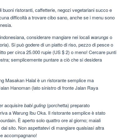
uoni ristoranti, caffetterie, negozi vegetariani succo e
alcuna difficoltà a trovare cibo sano, anche se i menu sono
onesia.
indonesiana, considerare mangiare nei locali
warungs
o
toria). Si può godere di un piatto di riso, pezzo di pesce o
ritto per circa 25.000 rupie (US $ 2) o meno! Cercare punti
inestra; semplicemente puntare a ciò che si desidera
 Masakan Halal è un ristorante semplice ma
Jalan Hanoman (lato sinistro di fronte Jalan Raya
r acquisire
babi guling
(porchetta) preparato
riva a Warung Ibu Oka. Il ristorante semplice è stato
rdain. È aperto solo quattro ore al giorno; maiali
ri dal sito. Non aspettatevi di mangiare qualsiasi altra
che accompagnano!