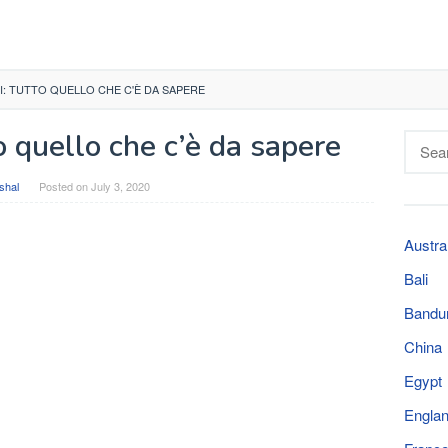
I: TUTTO QUELLO CHE C'È DA SAPERE
o quello che c’è da sapere
Searc
for:
shal
Posted on
July 3, 2020
Austra
Bali
Bandu
China
Egypt
Engla