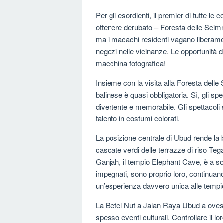
Per gli esordienti, il premier di tutte le
ottenere derubato – Foresta delle Scimm
ma i macachi residenti vagano liberamen
negozi nelle vicinanze. Le opportunità d
macchina fotografica!
Insieme con la visita alla Foresta dell
balinese è quasi obbligatoria. Sì, gli sp
divertente e memorabile. Gli spettacoli se
talento in costumi colorati.
La posizione centrale di Ubud rende la ba
cascate verdi delle terrazze di riso Te
Ganjah, il tempio Elephant Cave, è a so
impegnati, sono proprio loro, continuan
un’esperienza davvero unica alle tempi
La Betel Nut a Jalan Raya Ubud a ovest 
spesso eventi culturali. Controllare il l