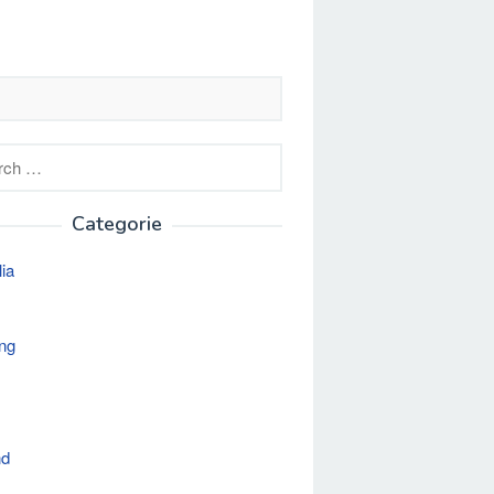
h
Categorie
lia
ng
nd