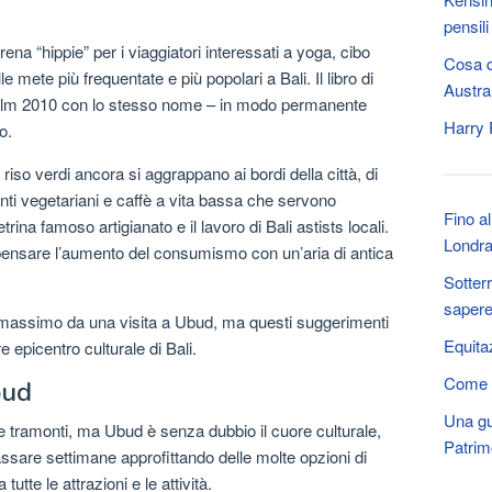
pensili
na “hippie” per i viaggiatori interessati a yoga, cibo
Cosa d
le mete più frequentate e più popolari a Bali. Il libro di
Austra
 film 2010 con lo stesso nome – in modo permanente
Harry 
o.
riso verdi ancora si aggrappano ai bordi della città, di
nti vegetariani e caffè a vita bassa che servono
Fino a
ina famoso artigianato e il lavoro di Bali astists locali.
Londr
ompensare l’aumento del consumismo con un’aria di antica
Sotter
saper
 il massimo da una visita a Ubud, ma questi suggerimenti
Equita
 epicentro culturale di Bali.
Come p
bud
Una gu
 e tramonti, ma Ubud è senza dubbio il cuore culturale,
Patrim
 passare settimane approfittando delle molte opzioni di
a tutte le attrazioni e le attività.