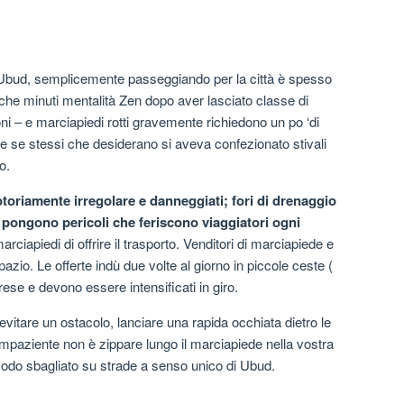
i Ubud, semplicemente passeggiando per la città è spesso
che minuti mentalità Zen dopo aver lasciato classe di
oni – e marciapiedi rotti gravemente richiedono un po ‘di
e se stessi che desiderano si aveva confezionato stivali
o.
toriamente irregolare e danneggiati; fori di drenaggio
ti pongono pericoli che feriscono viaggiatori ogni
rciapiedi di offrire il trasporto. Venditori di marciapiede e
azio. Le offerte indù due volte al giorno in piccole ceste (
rese e devono essere intensificati in giro.
vitare un ostacolo, lanciare una rapida occhiata dietro le
impaziente non è zippare lungo il marciapiede nella vostra
modo sbagliato su strade a senso unico di Ubud.