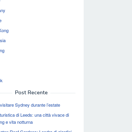
e
any
e
Kong
sia
ing
ok
Post Recente
isitare Sydney durante l’estate
uristica di Leeds: una città vivace di
ng e vita notturna
gton Roof Gardens: Londra di giardini