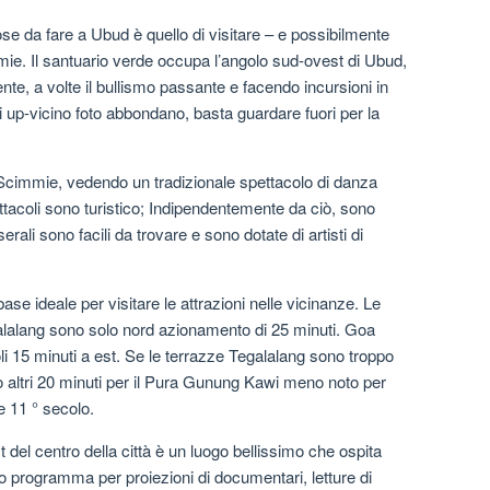
 cose da fare a Ubud è quello di visitare – e possibilmente
ie. Il santuario verde occupa l’angolo sud-ovest di Ubud,
te, a volte il bullismo passante e facendo incursioni in
i up-vicino foto abbondano, basta guardare fuori per la
e Scimmie, vedendo un tradizionale spettacolo di danza
ettacoli sono turistico; Indipendentemente da ciò, sono
rali sono facili da trovare e sono dotate di artisti di
se ideale per visitare le attrazioni nelle vicinanze. Le
galalang sono solo nord azionamento di 25 minuti. Goa
li 15 minuti a est. Se le terrazze Tegalalang sono troppo
o altri 20 minuti per il Pura Gunung Kawi meno noto per
e 11 ° secolo.
del centro della città è un luogo bellissimo che ospita
oro programma per proiezioni di documentari, letture di