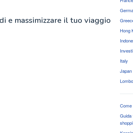
Franc
Germ
i e massimizzare il tuo viaggio
Greec
Hong 
Indone
Invest
Italy
Japan
Lomb
Come v
Guida t
shoppi
Kensin