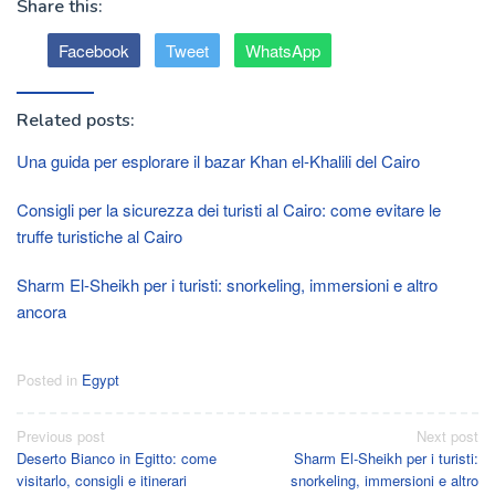
Share this:
Facebook
Tweet
WhatsApp
Related posts:
Una guida per esplorare il bazar Khan el-Khalili del Cairo
Consigli per la sicurezza dei turisti al Cairo: come evitare le
truffe turistiche al Cairo
Sharm El-Sheikh per i turisti: snorkeling, immersioni e altro
ancora
Posted in
Egypt
Post
Previous post
Next post
Deserto Bianco in Egitto: come
Sharm El-Sheikh per i turisti:
navigation
visitarlo, consigli e itinerari
snorkeling, immersioni e altro