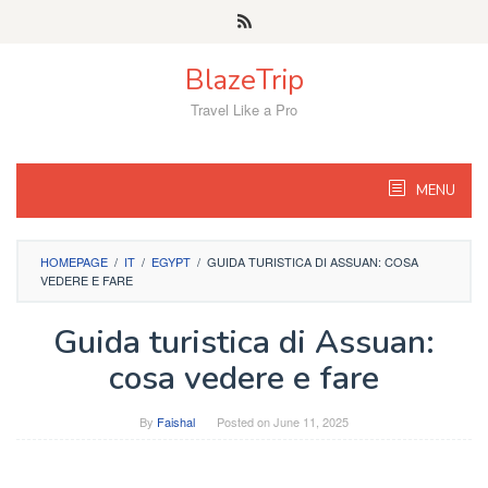
Skip
to
content
BlazeTrip
Travel Like a Pro
MENU
HOMEPAGE
/
IT
/
EGYPT
/
GUIDA TURISTICA DI ASSUAN: COSA
VEDERE E FARE
Guida turistica di Assuan:
cosa vedere e fare
By
Faishal
Posted on
June 11, 2025