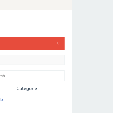
h
Categorie
lia