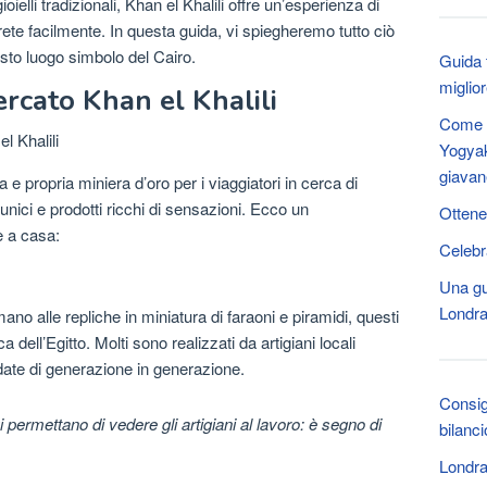
ielli tradizionali, Khan el Khalili offre un’esperienza di
te facilmente. In questa guida, vi spiegheremo tutto ciò
sto luogo simbolo del Cairo.
Guida t
miglio
rcato Khan el Khalili
Come a
Yogyak
giava
 e propria miniera d’oro per i viaggiatori in cerca di
unici e prodotti ricchi di sensazioni. Ecco un
Ottene
e a casa:
Celebr
Una gu
Londra 
mano alle repliche in miniatura di faraoni e piramidi, questi
ca dell’Egitto. Molti sono realizzati da artigiani locali
ndate di generazione in generazione.
Consigl
permettano di vedere gli artigiani al lavoro: è segno di
bilanci
Londra