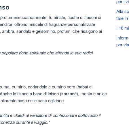
per i v
nso
Alla sc
e profumerie scarsamente illuminate, ricche di flaconi di
fare i
venditori offrono miscele di fragranze personalizzate
I 10 mi
to, ambra, sandalo e gelsomino, profumi che risalgono ai
Inform
per vi
n popolare dono spirituale che affonda le sue radici
uma, cumino, coriandolo e cumino nero (habat el
 Anche le tisane a base di ibisco (karkadè), menta e anice
limento base nelle case egiziane.
tità e chiedi al venditore di confezionare sottovuoto il
schezza durante il viaggio.*