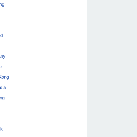
ng
nd
e
any
e
Kong
sia
ing
ok