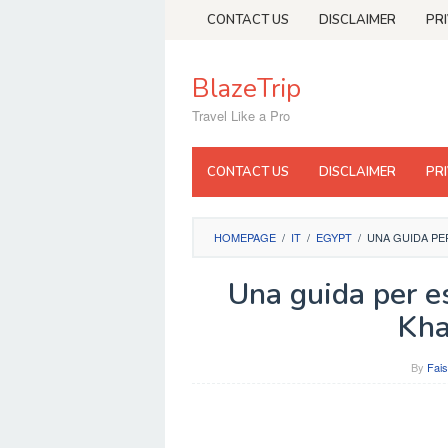
Skip
CONTACT US
DISCLAIMER
PR
to
content
BlazeTrip
Travel Like a Pro
CONTACT US
DISCLAIMER
PR
HOMEPAGE
/
IT
/
EGYPT
/
UNA GUIDA PER
Una guida per es
Kha
By
Fais