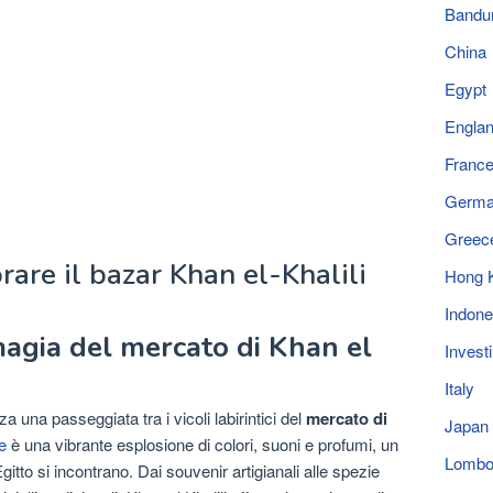
Bandu
China
Egypt
Engla
Franc
Germ
Greec
Hong 
Indone
magia del mercato di Khan el
Invest
Italy
 una passeggiata tra i vicoli labirintici del
mercato di
Japan
e
è una vibrante esplosione di colori, suoni e profumi, un
Lomb
gitto si incontrano. Dai souvenir artigianali alle spezie