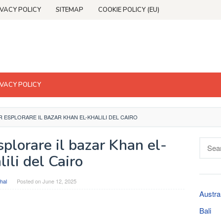
IVACY POLICY
SITEMAP
COOKIE POLICY (EU)
IVACY POLICY
 ESPLORARE IL BAZAR KHAN EL-KHALILI DEL CAIRO
plorare il bazar Khan el-
Searc
for:
lili del Cairo
hal
Posted on
June 12, 2025
Austra
Bali