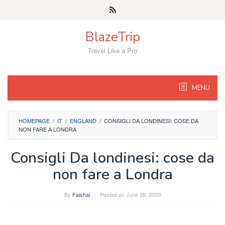
Skip
to
content
BlazeTrip
Travel Like a Pro
MENU
HOMEPAGE
/
IT
/
ENGLAND
/
CONSIGLI DA LONDINESI: COSE DA
NON FARE A LONDRA
Consigli Da londinesi: cose da
non fare a Londra
By
Faishal
Posted on
June 28, 2020