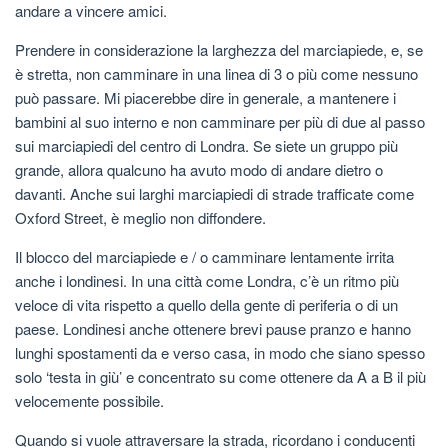
andare a vincere amici.
Prendere in considerazione la larghezza del marciapiede, e, se
è stretta, non camminare in una linea di 3 o più come nessuno
può passare. Mi piacerebbe dire in generale, a mantenere i
bambini al suo interno e non camminare per più di due al passo
sui marciapiedi del centro di Londra. Se siete un gruppo più
grande, allora qualcuno ha avuto modo di andare dietro o
davanti. Anche sui larghi marciapiedi di strade trafficate come
Oxford Street, è meglio non diffondere.
Il blocco del marciapiede e / o camminare lentamente irrita
anche i londinesi. In una città come Londra, c’è un ritmo più
veloce di vita rispetto a quello della gente di periferia o di un
paese. Londinesi anche ottenere brevi pause pranzo e hanno
lunghi spostamenti da e verso casa, in modo che siano spesso
solo ‘testa in giù’ e concentrato su come ottenere da A a B il più
velocemente possibile.
Quando si vuole attraversare la strada, ricordano i conducenti