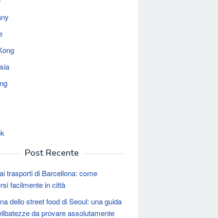
e
any
e
Kong
sia
ing
ok
Post Recente
ai trasporti di Barcellona: come
si facilmente in città
na dello street food di Seoul: una guida
relibatezze da provare assolutamente