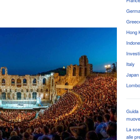
Franc
Germ
Greec
Hong 
Indone
Invest
Italy
Japan
Lomb
Guida 
muover
La sce
alle p