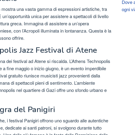
Dove a
in mostra una vasta gamma di espressioni artistiche, tra
ogni v
È un’opportunità unica per assistere a spettacoli di livello
tettura greca. Immagina di assistere a un’opera
eniese, con l’Acropoli illuminata in lontananza. Questa è la
ssono offrire.
opolis Jazz Festival di Atene
ena dei festival ad Atene si riscalda. L’Athens Technopolis
 a fine maggio o inizio giugno, è un evento imperdibile
val gratuito riunisce musicisti jazz provenienti dalla
mana di spettacoli pieni di sentimento. L’ambiente
hnopolis nel quartiere di Gazi offre uno sfondo urbano e
gra del Panigiri
he, i festival Panigiri offrono uno sguardo alle autentiche
se, dedicate ai santi patroni, si svolgono durante tutto
ine. Una delle più famose è la festa della Dormizione della