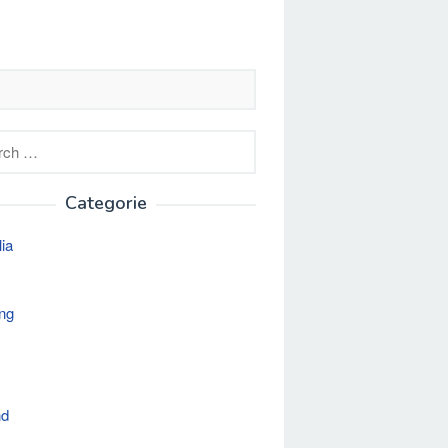
h
Categorie
lia
ng
nd