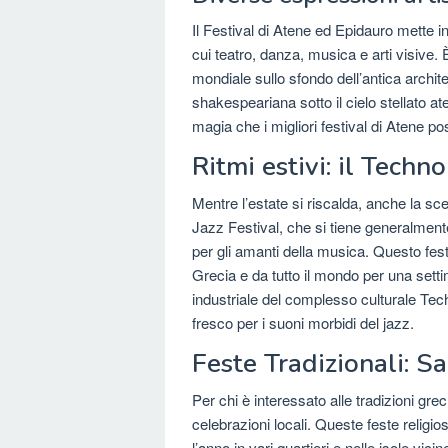
Il Festival di Atene ed Epidauro mette 
cui teatro, danza, musica e arti visive. 
mondiale sullo sfondo dell’antica archi
shakespeariana sotto il cielo stellato at
magia che i migliori festival di Atene po
Ritmi estivi: il Techn
Mentre l’estate si riscalda, anche la sc
Jazz Festival, che si tiene generalmente
per gli amanti della musica. Questo festi
Grecia e da tutto il mondo per una setti
industriale del complesso culturale Tec
fresco per i suoni morbidi del jazz.
Feste Tradizionali: Sa
Per chi è interessato alle tradizioni grec
celebrazioni locali. Queste feste religio
l’anno in vari quartieri e nelle isole vic