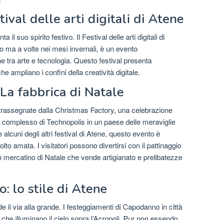
tival delle arti digitali di Atene
 il suo spirito festivo. Il Festival delle arti digitali di
o ma a volte nei mesi invernali, è un evento
ne tra arte e tecnologia. Questo festival presenta
 ampliano i confini della creatività digitale.
a fabbrica di Natale
ntrassegnate dalla Christmas Factory, una celebrazione
l complesso di Technopolis in un paese delle meraviglie
lcuni degli altri festival di Atene, questo evento è
to amata. I visitatori possono divertirsi con il pattinaggio
un mercatino di Natale che vende artigianato e prelibatezze
: lo stile di Atene
e il via alla grande. I festeggiamenti di Capodanno in città
io che illuminano il cielo sopra l’Acropoli. Pur non essendo