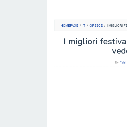
HOMEPAGE
/
IT
/
GREECE
/
I MIGLIORI 
I migliori festiv
ved
By
Faish