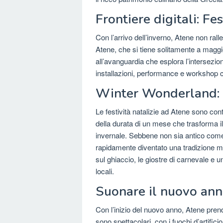
Frontiere digitali: Fes
Con l’arrivo dell’inverno, Atene non rallenta
Atene, che si tiene solitamente a maggi
all’avanguardia che esplora l’intersezio
installazioni, performance e workshop che
Winter Wonderland: L
Le festività natalizie ad Atene sono co
della durata di un mese che trasforma i
invernale. Sebbene non sia antico come a
rapidamente diventato una tradizione mol
sul ghiaccio, le giostre di carnevale e 
locali.
Suonare il nuovo anno
Con l’inizio del nuovo anno, Atene prend
sono spettacolari, con i fuochi d’artific