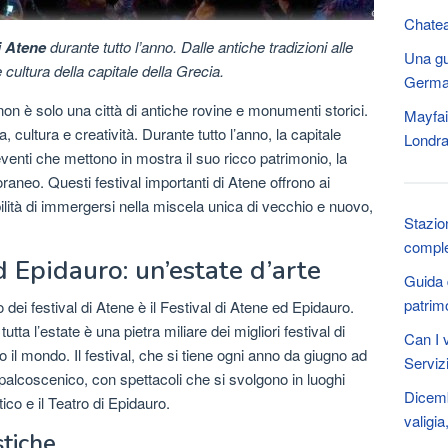
Chatea
di Atene
durante tutto l’anno. Dalle antiche tradizioni alle
Una gu
cultura della capitale della Grecia.
Germa
, non è solo una città di antiche rovine e monumenti storici.
Mayfair
, cultura e creatività. Durante tutto l’anno, la capitale
Londr
eventi che mettono in mostra il suo ricco patrimonio, la
poraneo. Questi festival importanti di Atene offrono ai
ibilità di immergersi nella miscela unica di vecchio e nuovo,
Stazio
compl
d Epidauro: un’estate d’arte
Guida d
patrim
o dei festival di Atene è il Festival di Atene ed Epidauro.
tta l’estate è una pietra miliare dei migliori festival di
Can I v
to il mondo. Il festival, che si tiene ogni anno da giugno ad
Serviz
palcoscenico, con spettacoli che si svolgono in luoghi
Dicemb
ico e il Teatro di Epidauro.
valigi
stiche