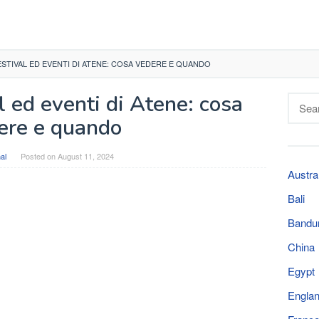
FESTIVAL ED EVENTI DI ATENE: COSA VEDERE E QUANDO
al ed eventi di Atene: cosa
Searc
for:
ere e quando
al
Posted on
August 11, 2024
Austra
Bali
Bandu
China
Egypt
Engla