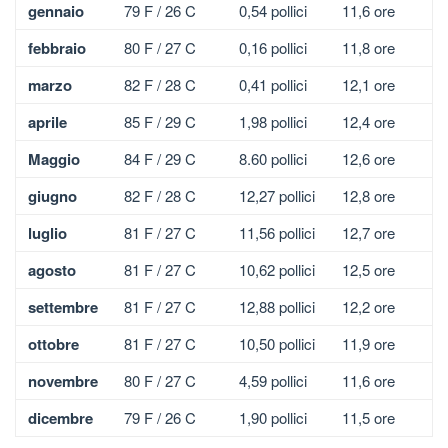
gennaio
79 F / 26 C
0,54 pollici
11,6 ore
febbraio
80 F / 27 C
0,16 pollici
11,8 ore
marzo
82 F / 28 C
0,41 pollici
12,1 ore
aprile
85 F / 29 C
1,98 pollici
12,4 ore
Maggio
84 F / 29 C
8.60 pollici
12,6 ore
giugno
82 F / 28 C
12,27 pollici
12,8 ore
luglio
81 F / 27 C
11,56 pollici
12,7 ore
agosto
81 F / 27 C
10,62 pollici
12,5 ore
settembre
81 F / 27 C
12,88 pollici
12,2 ore
ottobre
81 F / 27 C
10,50 pollici
11,9 ore
novembre
80 F / 27 C
4,59 pollici
11,6 ore
dicembre
79 F / 26 C
1,90 pollici
11,5 ore