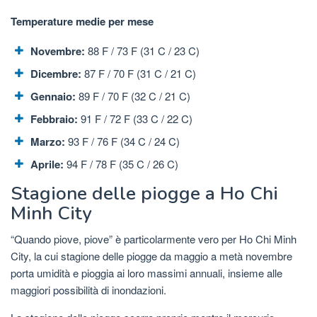
Temperature medie per mese
Novembre:
88 F / 73 F (31 C / 23 C)
Dicembre:
87 F / 70 F (31 C / 21 C)
Gennaio:
89 F / 70 F (32 C / 21 C)
Febbraio:
91 F / 72 F (33 C / 22 C)
Marzo:
93 F / 76 F (34 C / 24 C)
Aprile:
94 F / 78 F (35 C / 26 C)
Stagione delle piogge a Ho Chi
Minh City
“Quando piove, piove” è particolarmente vero per Ho Chi Minh
City, la cui stagione delle piogge da maggio a metà novembre
porta umidità e pioggia ai loro massimi annuali, insieme alle
maggiori possibilità di inondazioni.