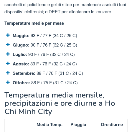
sacchetti di polietilene e gel di silice per mantenere asciutti i tuoi
dispositivi elettronici; e DEET per allontanare le zanzare.
Temperature medie per mese
Maggio:
93 F / 77 F (34 C / 25 C)
Giugno:
90 F / 76 F (32 C / 25 C)
Luglio:
90 F / 76 F (32 C / 24 C)
Agosto:
89 F / 76 F (32 C / 24 C)
Settembre:
88 F / 76 F (31 C / 24 C)
Ottobre:
88 F / 75 F (31 C / 24 C)
Temperatura media mensile,
precipitazioni e ore diurne a Ho
Chi Minh City
Media Temp.
Pioggia
Ore diurne