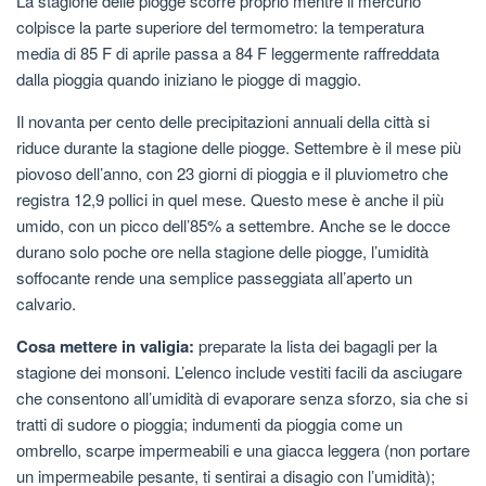
La stagione delle piogge scorre proprio mentre il mercurio
colpisce la parte superiore del termometro: la temperatura
media di 85 F di aprile passa a 84 F leggermente raffreddata
dalla pioggia quando iniziano le piogge di maggio.
Il novanta per cento delle precipitazioni annuali della città si
riduce durante la stagione delle piogge. Settembre è il mese più
piovoso dell’anno, con 23 giorni di pioggia e il pluviometro che
registra 12,9 pollici in quel mese. Questo mese è anche il più
umido, con un picco dell’85% a settembre. Anche se le docce
durano solo poche ore nella stagione delle piogge, l’umidità
soffocante rende una semplice passeggiata all’aperto un
calvario.
Cosa mettere in valigia:
preparate la lista dei bagagli per la
stagione dei monsoni. L’elenco include vestiti facili da asciugare
che consentono all’umidità di evaporare senza sforzo, sia che si
tratti di sudore o pioggia; indumenti da pioggia come un
ombrello, scarpe impermeabili e una giacca leggera (non portare
un impermeabile pesante, ti sentirai a disagio con l’umidità);