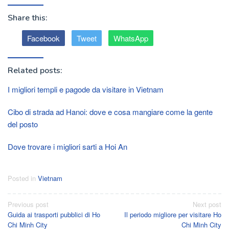
Share this:
Facebook
Tweet
WhatsApp
Related posts:
I migliori templi e pagode da visitare in Vietnam
Cibo di strada ad Hanoi: dove e cosa mangiare come la gente
del posto
Dove trovare i migliori sarti a Hoi An
Posted in
Vietnam
Post
Previous post
Next post
Guida ai trasporti pubblici di Ho
Il periodo migliore per visitare Ho
navigation
Chi Minh City
Chi Minh City