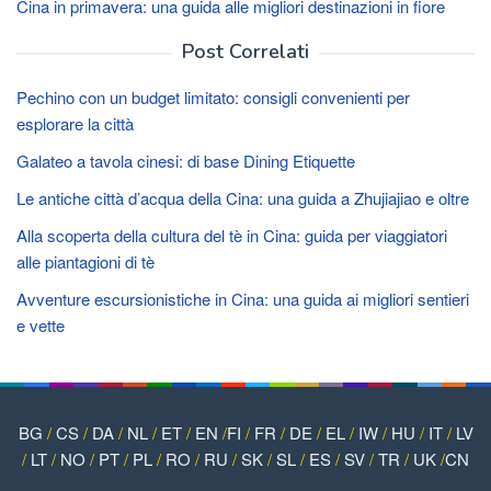
Cina in primavera: una guida alle migliori destinazioni in fiore
Post Correlati
Pechino con un budget limitato: consigli convenienti per
esplorare la città
Galateo a tavola cinesi: di base Dining Etiquette
Le antiche città d’acqua della Cina: una guida a Zhujiajiao e oltre
Alla scoperta della cultura del tè in Cina: guida per viaggiatori
alle piantagioni di tè
Avventure escursionistiche in Cina: una guida ai migliori sentieri
e vette
BG
/
CS
/
DA
/
NL
/
ET
/
EN
/
FI
/
FR
/
DE
/
EL
/
IW
/
HU
/
IT
/
LV
/
LT
/
NO
/
PT
/
PL
/
RO
/
RU
/
SK
/
SL
/
ES
/
SV
/
TR
/
UK
/
CN